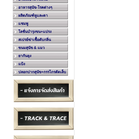
อาหารสุนัข-โรคต่างๆ
ผลิตภัณฑ์หูและตา
แชมพู
โลชั่นบำรุงขน+แปรง
สเปรย์ฆ่าเชื้อดับกลิ่น
ขนมสุนัข & แมว
ยากันยุง
แป้ง
ปลอกปากสุนัข+กรรไกรตัดเล็บ