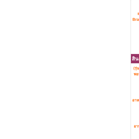
ย
Bra
สิน
(รุ่
พย
อาห
อาห