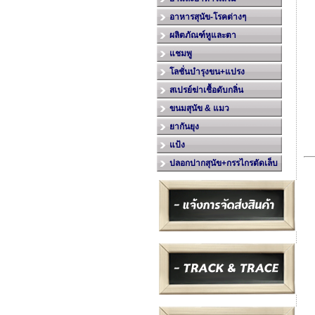
อาหารสุนัข-โรคต่างๆ
ผลิตภัณฑ์หูและตา
แชมพู
โลชั่นบำรุงขน+แปรง
สเปรย์ฆ่าเชื้อดับกลิ่น
ขนมสุนัข & แมว
ยากันยุง
แป้ง
ปลอกปากสุนัข+กรรไกรตัดเล็บ