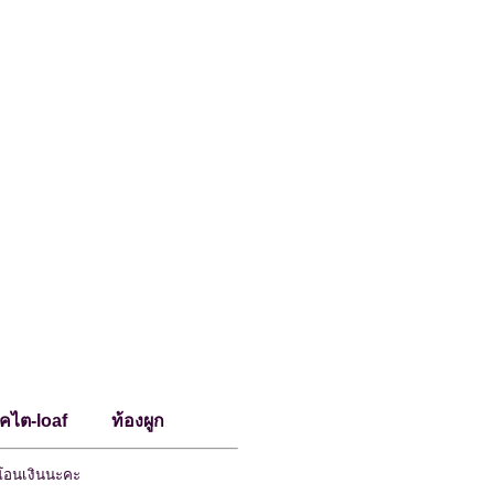
รคไต-loaf ท้องผูก
่งโอนเงินนะคะ