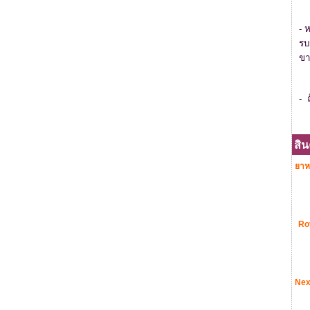
- 
รบ
ขา
- 
สิ
ยาหย
Ro
Nex