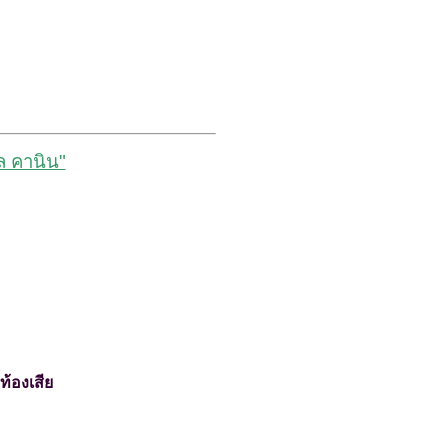
ล คานิน"
องเสีย