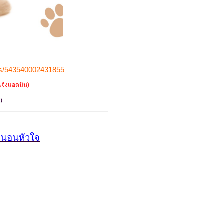
ts/543540002431855
แจ้งแอดมิน)
)
ิหนอนหัวใจ