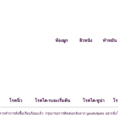
ท้องผูก ผิวหนัง ทำหมัน
โรคนิ่ว โรคไต-ระยะเริ่มต้น โรคไต-ทูน่า โ
หากทำการสั่งซื้อเรียบร้อยแล้ว กรุณารอการติดต่อกลับจาก goods4pets อย่าเพิ