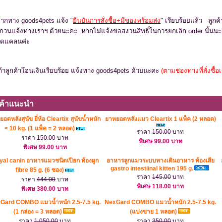
หากทาง goods4pets แจ้ง "
ยืนยันการสั่งซื้อ+มีของพร้อมส่ง
" เรียบร้อยแล้ว ลูก
กวนแจ้งทางเราฯ ด้วยนะคะ หากไม่แจ้งขอสงวนสิทธิ์ในการยกเลิก order นั้นนะค
ดแคลนค่ะ
ถ้าลูกค้าโอนเงินเรียบร้อย แจ้งทาง goods4pets ด้วยนะคะ
(ตามช่องทางที่สั่งซื้อ
นค้าแนะนำ
อดหลังสุนัข ยี่ห้อ Cleartix สุนัขน้ำหนัก
ยาหยอดหลังแมว Cleartix 1 แพ็ค (2 หลอด)
< 10 kg. (1 แพ็ค = 2 หลอด)
ราคา
150.00
บาท
ราคา
150.00
บาท
พิเศษ 99.00 บาท
พิเศษ 99.00 บาท
yal canin อาหารแมวชนิดเปียก ท้องผูก
อาหารลูกแมวระบบทางเดินอาหาร ท้องเสีย
gastro intestiinal kitten 195 g.
fibre 85 g. (6 ซอง)
ราคา
145.00
บาท
ราคา
444.00
บาท
พิเศษ 118.00 บาท
พิเศษ 380.00 บาท
Gard COMBO แมวน้ำหนัก 2.5-7.5 kg.
NexGard COMBO แมวน้ำหนัก 2.5-7.5 kg.
(1 กล่อง = 3 หลอด)
(แบ่งขาย 1 หลอด)
ราคา
1,050.00
บาท
ราคา
350.00
บาท