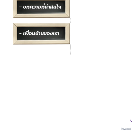
อ.เ
ที่อยู่ : อ.เมือง จ.สมุทรปราการ
โทร :
091-0042406
Line : goods4pets
V