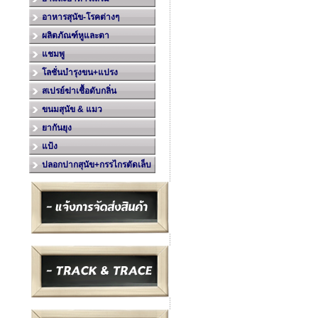
อาหารสุนัข-โรคต่างๆ
ผลิตภัณฑ์หูและตา
แชมพู
โลชั่นบำรุงขน+แปรง
สเปรย์ฆ่าเชื้อดับกลิ่น
ขนมสุนัข & แมว
ยากันยุง
แป้ง
ปลอกปากสุนัข+กรรไกรตัดเล็บ