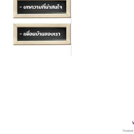
อ.เ
ที่อยู่ : อ.เมือง จ.สมุทรปราการ
โทร :
091-0042406
Line : goods4pets
V