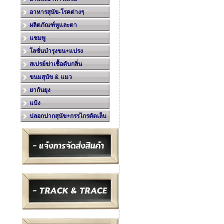
อาหารสุนัข-โรคต่างๆ
ผลิตภัณฑ์หูและตา
แชมพู
โลชั่นบำรุงขน+แปรง
สเปรย์ฆ่าเชื้อดับกลิ่น
ขนมสุนัข & แมว
ยากันยุง
แป้ง
ปลอกปากสุนัข+กรรไกรตัดเล็บ