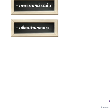
อ.เ
ที่อยู่ : อ.เมือง จ.สมุทรปราการ
โทร :
091-0042406
Line : goods4pets