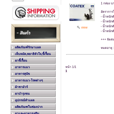
1 กล่อง บ
อัตราการใ
- น้ำหนักต
- น้ำหนัก
- น้ำหนัก
view
- น้ำหนัก
+++ จัดส่
ผลิตภัณฑ์รักษาแผล
หมดอายุ 
เห็บหมัด,พยาธิหัวใจ,ขี้เรื้อน
ยาขี้เรื้อน
หน้า 1/1
อาหารแมว
1
อาหารสุนัข
อาหารแมว-โรคต่างๆ
ผ้าชามัวร์
ยาบำรุงขน
อุปกรณ์ทำแผล
ผลิตภัณฑในช่องปาก
ยาและอาหารเสริม