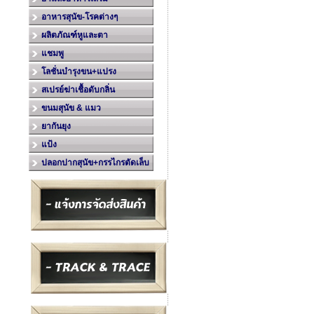
อาหารสุนัข-โรคต่างๆ
ผลิตภัณฑ์หูและตา
แชมพู
โลชั่นบำรุงขน+แปรง
สเปรย์ฆ่าเชื้อดับกลิ่น
ขนมสุนัข & แมว
ยากันยุง
แป้ง
ปลอกปากสุนัข+กรรไกรตัดเล็บ