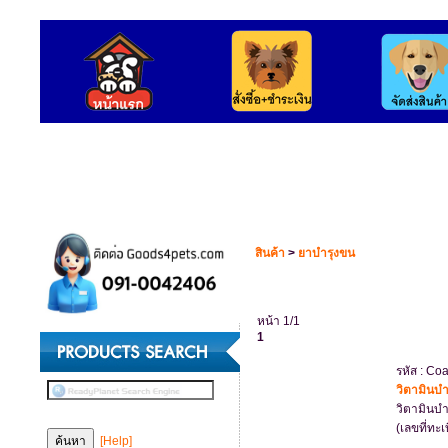
สินค้า
>
ยาบำรุงขน
หน้า 1/1
1
รหัส : Co
วิตามินบ
วิตามินบ
(เลขที่ทะ
[Help]