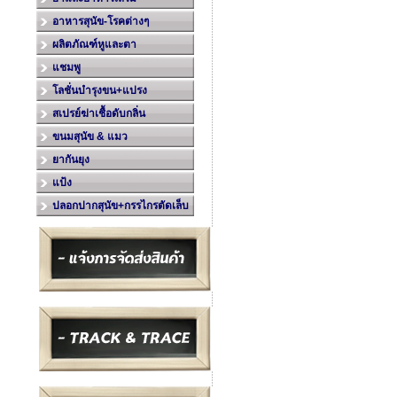
อาหารสุนัข-โรคต่างๆ
ผลิตภัณฑ์หูและตา
แชมพู
โลชั่นบำรุงขน+แปรง
สเปรย์ฆ่าเชื้อดับกลิ่น
ขนมสุนัข & แมว
ยากันยุง
แป้ง
ปลอกปากสุนัข+กรรไกรตัดเล็บ