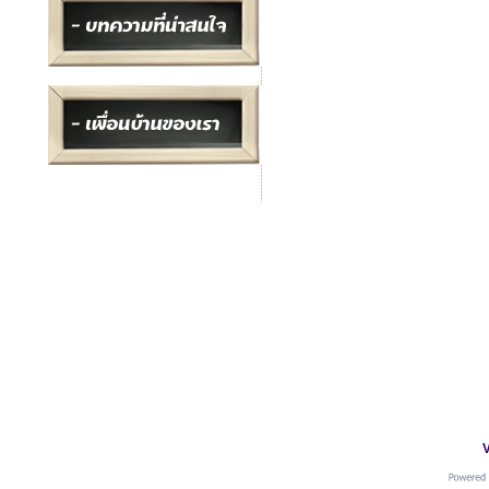
อ.เ
ที่อยู่ : อ.เมือง จ.สมุทรปราการ
โทร :
091-0042406
Line : goods4pets
V